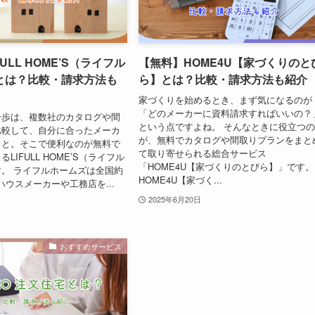
ULL HOME’S（ライフル
【無料】HOME4U【家づくりのと
とは？比較・請求方法も
ら】とは？比較・請求方法も紹介
家づくりを始めるとき、まず気になるのが
「どのメーカーに資料請求すればいいの？
一歩は、複数社のカタログや間
という点ですよね。 そんなときに役立つ
比較して、自分に合ったメーカ
が、無料でカタログや間取りプランをまと
こと。そこで便利なのが無料で
て取り寄せられる総合サービス
LIFULL HOME’S（ライフル
「HOME4U【家づくりのとびら】」です。
。 ライフルホームズは全国約
HOME4U【家づく...
のハウスメーカーや工務店を...
2025年6月20日
おすすめサービス