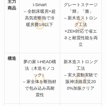
主力
i-Smart
グレートステージ
商品
– 全館床暖房×超
「輝」「雅」
高気密断熱で冷
– 新木造ストロン
暖房費1/6以下
グ工法
×ZEH対応で省エ
ネと耐震性能を両
立
構造
夢の家 I-HEAD構
新木造ストロング
法（木造モノコ
工法
ック）
– 実大震動実験で
– 家全体を断熱材
阪神淡路震災20
で包み込み高耐
0%加振クリア
震性