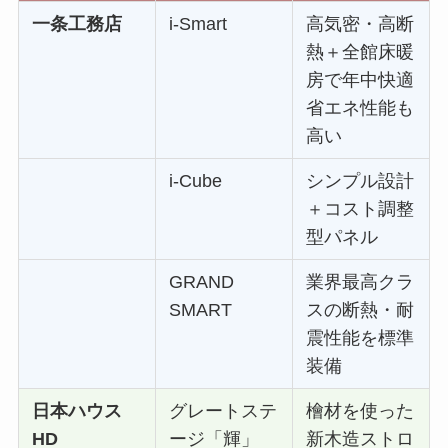
一条工務店
i-Smart
高気密・高断
熱＋全館床暖
房で年中快適
省エネ性能も
高い
i-Cube
シンプル設計
＋コスト調整
型パネル
GRAND
業界最高クラ
SMART
スの断熱・耐
震性能を標準
装備
日本ハウス
グレートステ
檜材を使った
HD
ージ「輝」
新木造ストロ