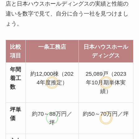
店と日本ハウスホールディングスの実績と性能の
違いを数字で見て、自分に合う一社を見つけまし
ょう。
比較
一条工務店
日本ハウスホール
項目
ディングス
年間
約12,000棟（202
25,089戸（2023
着工
4年度推定）
年10月期単体実
数
績）
坪単
約70～88万円／
約50～70万円／坪
価
坪