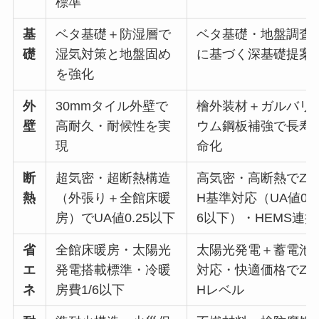
標準
基
ベタ基礎＋防湿層で
ベタ基礎・地盤調査
礎
湿気対策と地盤固め
に基づく深基礎提案
を強化
外
30mmタイル外壁で
檜外装材＋ガルバリ
壁
高耐久・耐候性を実
ウム鋼板補強で長寿
現
命化
断
超気密・超断熱構造
高気密・高断熱でZE
熱
（外張り＋全館床暖
H基準対応（UA値0.5
房）でUA値0.25以下
6以下）・HEMS連携
省
全館床暖房・太陽光
太陽光発電＋蓄電池
エ
発電搭載標準・冷暖
対応・快適価格でZE
ネ
房費1/6以下
Hレベル