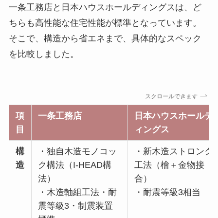
一条工務店と日本ハウスホールディングスは、ど
ちらも高性能な住宅性能が標準となっています。
そこで、構造から省エネまで、具体的なスペック
を比較しました。
スクロールできます
項
一条工務店
日本ハウスホールデ
目
ィングス
構
・独自木造モノコッ
・新木造ストロング
造
ク構法（I-HEAD構
工法（檜＋金物接
法）
合）
・木造軸組工法・耐
・耐震等級3相当
震等級3・制震装置