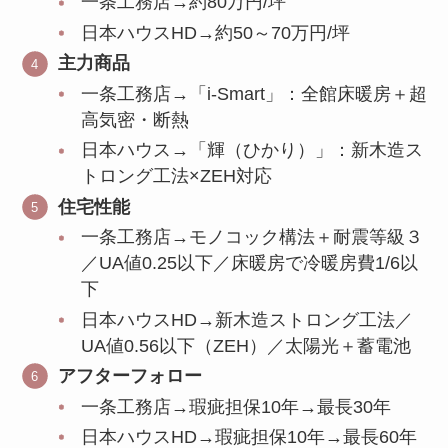
一条工務店→約80万円/坪
日本ハウスHD→約50～70万円/坪
主力商品
一条工務店→「i-Smart」：全館床暖房＋超
高気密・断熱
日本ハウス→「輝（ひかり）」：新木造ス
トロング工法×ZEH対応
住宅性能
一条工務店→モノコック構法＋耐震等級３
／UA値0.25以下／床暖房で冷暖房費1/6以
下
日本ハウスHD→新木造ストロング工法／
UA値0.56以下（ZEH）／太陽光＋蓄電池
アフターフォロー
一条工務店→瑕疵担保10年→最長30年
日本ハウスHD→瑕疵担保10年→最長60年