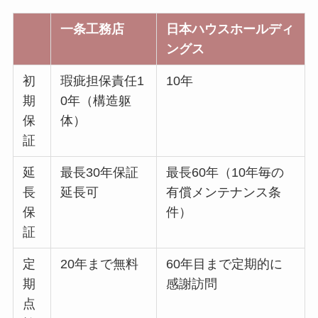
一条工務店
日本ハウスホールディ
ングス
初
瑕疵担保責任1
10年
期
0年（構造躯
保
体）
証
延
最長30年保証
最長60年（10年毎の
長
延長可
有償メンテナンス条
保
件）
証
定
20年まで無料
60年目まで定期的に
期
感謝訪問
点