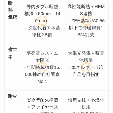
断
外内ダブル断熱
高性能断熱＋HEM
熱・
構法（50mm＋14
S連携
気密
0mm）
– ZEH基準UA0.56
– 次世代省エネ基
以下で冷暖房費1
準比2.5倍
5%削減
省エ
夢発電システム
太陽光発電＋蓄電
ネ
太陽光
池標準
–年間搭載棟数15,
–エネルギー自給
000棟の自社調査
自足を目指す
No.1
耐火
省令準耐火構造
檜無垢柱＋不燃材
＋ファイヤース
併用